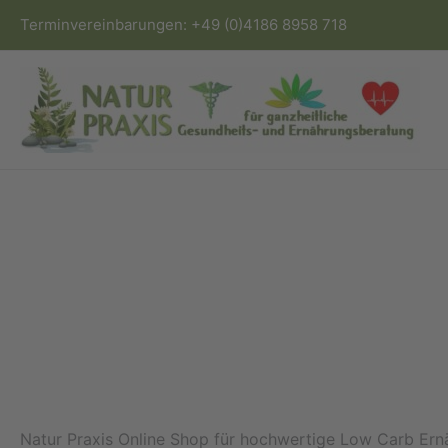
Zum
Terminvereinbarungen:
+49 (0)4186 8958 718
Inhalt
springen
Natur Praxis Online Shop für hochwertige Low Carb Ernäh