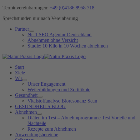
Zum
Terminvereinbarungen:
+49 (0)4186 8958 718
Inhalt
Sprechstunden nur nach Vereinbarung
springen
Partner
Nr. 1 SEO Agentur Deutschland
Abnehmen ohne Verzicht
Studie: 10 Kilo in 10 Wochen abnehmen
Start
Ziele
Wir
Unser Engagement
Weiterbildungen und Zertifikate
Gesundheit
Vitalstoffanalyse Bioresonanz Scan
GESUNDHEITS BLOG
Abnehmen
Diäten im Test – Abnehmprogramme Test Vorteile und
Nachteile
Rezepte zum Abnehmen
Anwendungsbereiche