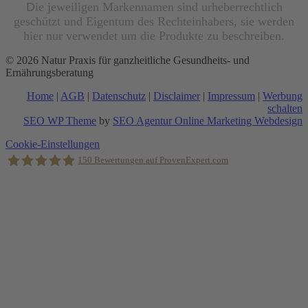
D
ie jeweiligen Markennamen sind urheberrechtlich
geschützt und Eigentum des Rechteinhabers, sie werden
hier nur verwendet um die Produkte zu beschreiben.
© 2026 Natur Praxis für ganzheitliche Gesundheits- und
Ernährungsberatung
Home
|
AGB
|
Datenschutz
|
Disclaimer
|
Impressum
|
Werbung
schalten
SEO WP Theme
by
SEO Agentur Online Marketing Webdesign
Nach
Cookie-Einstellungen
oben
150
Bewertungen auf ProvenExpert.com
scrollen
Holger Korsten