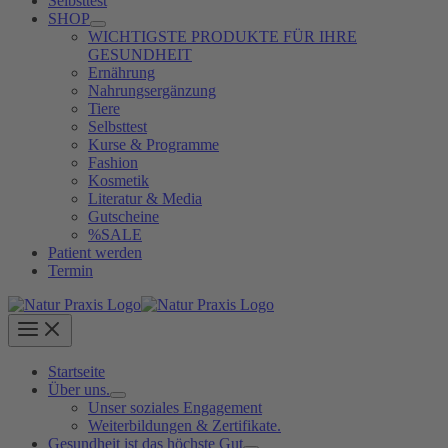
Selbsttest
SHOP
WICHTIGSTE PRODUKTE FÜR IHRE
GESUNDHEIT
Ernährung
Nahrungsergänzung
Tiere
Selbsttest
Kurse & Programme
Fashion
Kosmetik
Literatur & Media
Gutscheine
%SALE
Patient werden
Termin
Startseite
Über uns.
Unser soziales Engagement
Weiterbildungen & Zertifikate.
Gesundheit ist das höchste Gut