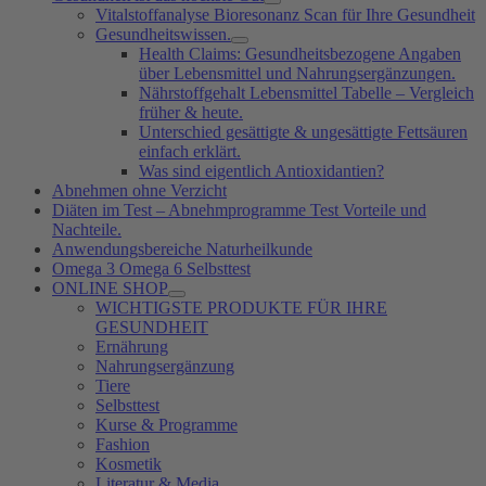
Vitalstoffanalyse Bioresonanz Scan für Ihre Gesundheit
Gesundheitswissen.
Health Claims: Gesundheitsbezogene Angaben
über Lebensmittel und Nahrungsergänzungen.
Nährstoffgehalt Lebensmittel Tabelle – Vergleich
früher & heute.
Unterschied gesättigte & ungesättigte Fettsäuren
einfach erklärt.
Was sind eigentlich Antioxidantien?
Abnehmen ohne Verzicht
Diäten im Test – Abnehmprogramme Test Vorteile und
Nachteile.
Anwendungsbereiche Naturheilkunde
Omega 3 Omega 6 Selbsttest
ONLINE SHOP
WICHTIGSTE PRODUKTE FÜR IHRE
GESUNDHEIT
Ernährung
Nahrungsergänzung
Tiere
Selbsttest
Kurse & Programme
Fashion
Kosmetik
Literatur & Media