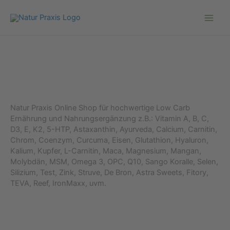
Zum
Inhalt
springen
Natur Praxis Online Shop für hochwertige Low Carb
Ernährung und Nahrungsergänzung z.B.: Vitamin A, B, C,
D3, E, K2, 5-HTP, Astaxanthin, Ayurveda, Calcium, Carnitin,
Chrom, Coenzym, Curcuma, Eisen, Glutathion, Hyaluron,
Kalium, Kupfer, L-Carnitin, Maca, Magnesium, Mangan,
Molybdän, MSM, Omega 3, OPC, Q10, Sango Koralle, Selen,
Silizium, Test, Zink, Struve, De Bron, Astra Sweets, Fitory,
TEVA, Reef, IronMaxx, uvm.