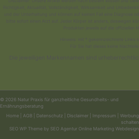
Disclaimer: Unsere Artikel werden nach bestem Wissen und Gewis
Richtigkeit, Aktualität, Vollständigkeit, Wirksamkeit und Unbedenk
und der Unterhaltung und können auf keinen Fall eine Diagnose od
bitte sofort einen Arzt auf. Jeder Körper ist anders, deswegen 
Produkten jeweils auf die offizielle
Hinweis: mit º gekennzeichnete Links s
Für Sie hat dieses keine Nachteil
ie jeweiligen Markennamen sind urheberrechtli
D
© 2026 Natur Praxis für ganzheitliche Gesundheits- und
Ernährungsberatung
Home
|
AGB
|
Datenschutz
|
Disclaimer
|
Impressum
|
Werbung
schalten
SEO WP Theme
by
SEO Agentur Online Marketing Webdesign