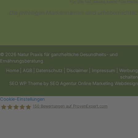
Für Sie hat dieses keine Nachteil
ie jeweiligen Markennamen sind urheberrechtli
D
© 2026 Natur Praxis für ganzheitliche Gesundheits- und
Ernährungsberatung
Home
|
AGB
|
Datenschutz
|
Disclaimer
|
Impressum
|
Werbung
schalten
SEO WP Theme
by
SEO Agentur Online Marketing Webdesign
Cookie-Einstellungen
150
Bewertungen auf ProvenExpert.com
Holger Korsten