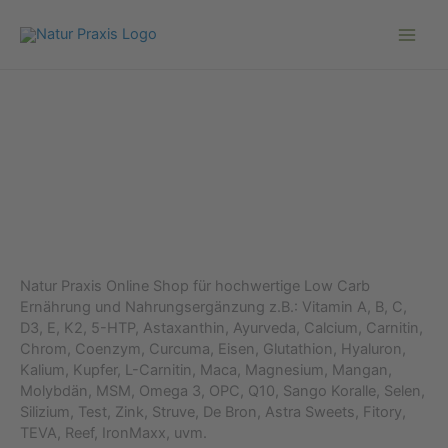
Zum
Inhalt
springen
Natur Praxis Online Shop für hochwertige Low Carb
Ernährung und Nahrungsergänzung z.B.: Vitamin A, B, C,
D3, E, K2, 5-HTP, Astaxanthin, Ayurveda, Calcium, Carnitin,
Chrom, Coenzym, Curcuma, Eisen, Glutathion, Hyaluron,
Kalium, Kupfer, L-Carnitin, Maca, Magnesium, Mangan,
Molybdän, MSM, Omega 3, OPC, Q10, Sango Koralle, Selen,
Silizium, Test, Zink, Struve, De Bron, Astra Sweets, Fitory,
TEVA, Reef, IronMaxx, uvm.