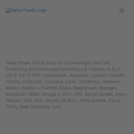
Zum
Inhalt
springen
Natur Praxis Online Shop für hochwertige Low Carb
Ernährung und Nahrungsergänzung z.B.: Vitamin A, B, C,
D3, E, K2, 5-HTP, Astaxanthin, Ayurveda, Calcium, Carnitin,
Chrom, Coenzym, Curcuma, Eisen, Glutathion, Hyaluron,
Kalium, Kupfer, L-Carnitin, Maca, Magnesium, Mangan,
Molybdän, MSM, Omega 3, OPC, Q10, Sango Koralle, Selen,
Silizium, Test, Zink, Struve, De Bron, Astra Sweets, Fitory,
TEVA, Reef, IronMaxx, uvm.