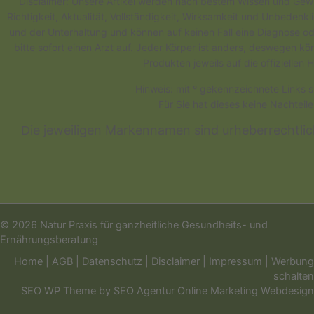
Disclaimer: Unsere Artikel werden nach bestem Wissen und Gewis
Richtigkeit, Aktualität, Vollständigkeit, Wirksamkeit und Unbedenk
und der Unterhaltung und können auf keinen Fall eine Diagnose od
bitte sofort einen Arzt auf. Jeder Körper ist anders, deswegen 
Produkten jeweils auf die offizielle
Hinweis: mit º gekennzeichnete Links s
Für Sie hat dieses keine Nachteil
ie jeweiligen Markennamen sind urheberrechtli
D
© 2026 Natur Praxis für ganzheitliche Gesundheits- und
Ernährungsberatung
Home
|
AGB
|
Datenschutz
|
Disclaimer
|
Impressum
|
Werbung
schalten
SEO WP Theme
by
SEO Agentur Online Marketing Webdesign