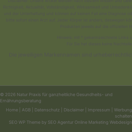
Disclaimer: Unsere Artikel werden nach bestem Wissen und Gewis
Richtigkeit, Aktualität, Vollständigkeit, Wirksamkeit und Unbedenk
und der Unterhaltung und können auf keinen Fall eine Diagnose od
bitte sofort einen Arzt auf. Jeder Körper ist anders, deswegen 
Produkten jeweils auf die offizielle
Hinweis: mit º gekennzeichnete Links s
Für Sie hat dieses keine Nachteil
ie jeweiligen Markennamen sind urheberrechtli
D
© 2026 Natur Praxis für ganzheitliche Gesundheits- und
Ernährungsberatung
Home
|
AGB
|
Datenschutz
|
Disclaimer
|
Impressum
|
Werbung
schalten
SEO WP Theme
by
SEO Agentur Online Marketing Webdesign