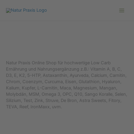
Zum
Inhalt
springen
Natur Praxis Online Shop für hochwertige Low Carb
Ernährung und Nahrungsergänzung z.B.: Vitamin A, B, C,
D3, E, K2, 5-HTP, Astaxanthin, Ayurveda, Calcium, Carnitin,
Chrom, Coenzym, Curcuma, Eisen, Glutathion, Hyaluron,
Kalium, Kupfer, L-Carnitin, Maca, Magnesium, Mangan,
Molybdän, MSM, Omega 3, OPC, Q10, Sango Koralle, Selen,
Silizium, Test, Zink, Struve, De Bron, Astra Sweets, Fitory,
TEVA, Reef, IronMaxx, uvm.