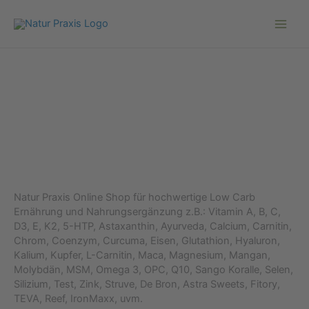
Zum
Inhalt
springen
Natur Praxis Online Shop für hochwertige Low Carb
Ernährung und Nahrungsergänzung z.B.: Vitamin A, B, C,
D3, E, K2, 5-HTP, Astaxanthin, Ayurveda, Calcium, Carnitin,
Chrom, Coenzym, Curcuma, Eisen, Glutathion, Hyaluron,
Kalium, Kupfer, L-Carnitin, Maca, Magnesium, Mangan,
Molybdän, MSM, Omega 3, OPC, Q10, Sango Koralle, Selen,
Silizium, Test, Zink, Struve, De Bron, Astra Sweets, Fitory,
TEVA, Reef, IronMaxx, uvm.