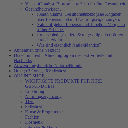
Vitalstoffanalyse Bioresonanz Scan für Ihre Gesundheit
Gesundheitswissen.
Health Claims: Gesundheitsbezogene Angaben
über Lebensmittel und Nahrungsergänzungen.
Nährstoffgehalt Lebensmittel Tabelle – Vergleich
früher & heute.
Unterschied gesättigte & ungesättigte Fettsäuren
einfach erklärt.
Was sind eigentlich Antioxidantien?
Abnehmen ohne Verzicht
Diäten im Test – Abnehmprogramme Test Vorteile und
Nachteile.
Anwendungsbereiche Naturheilkunde
Omega 3 Omega 6 Selbsttest
ONLINE SHOP
WICHTIGSTE PRODUKTE FÜR IHRE
GESUNDHEIT
Ernährung
Nahrungsergänzung
Tiere
Selbsttest
Kurse & Programme
Fashion
Kosmetik
Literatur & Media