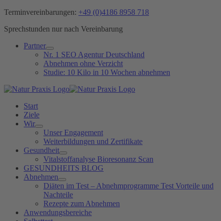
Zum
Terminvereinbarungen:
+49 (0)4186 8958 718
Inhalt
Sprechstunden nur nach Vereinbarung
springen
Partner
Nr. 1 SEO Agentur Deutschland
Abnehmen ohne Verzicht
Studie: 10 Kilo in 10 Wochen abnehmen
Start
Ziele
Wir
Unser Engagement
Weiterbildungen und Zertifikate
Gesundheit
Vitalstoffanalyse Bioresonanz Scan
GESUNDHEITS BLOG
Abnehmen
Diäten im Test – Abnehmprogramme Test Vorteile und
Nachteile
Rezepte zum Abnehmen
Anwendungsbereiche