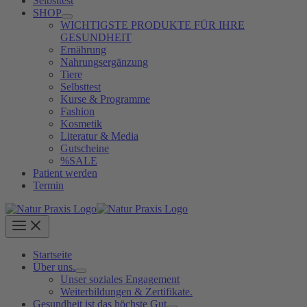
Selbsttest
SHOP
WICHTIGSTE PRODUKTE FÜR IHRE
GESUNDHEIT
Ernährung
Nahrungsergänzung
Tiere
Selbsttest
Kurse & Programme
Fashion
Kosmetik
Literatur & Media
Gutscheine
%SALE
Patient werden
Termin
Startseite
Über uns.
Unser soziales Engagement
Weiterbildungen & Zertifikate.
Gesundheit ist das höchste Gut