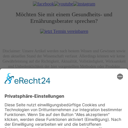
Möchten Sie mit einem Gesundheits- und
Ernährungsberater sprechen?
Disclaimer: Unsere Artikel werden nach bestem Wissen und Gewissen sowie
dem aktuellen Stand der Wissenschaft verfasst. Allerdings können wir keine
Gewährleistung auf die Richtigkeit, Aktualität, Vollständigkeit, Wirksamkeit
und Unbedenklichkeit der hier vorgestellten Methoden oder Produkte
geben. Unsere Artikel dienen ausschließlich der Fortbildung und der
Unterhaltung und können auf keinen Fall eine Diagnose oder
Therapieanweisung, die auf Ihre Person zugeschnitten ist, ersetzen. Bei
potenziellen Erkrankungen suchen Sie bitte sofort einen Arzt auf. Jeder
Körper ist anders, deswegen können die hier beschriebenen Methoden bei
jedem Menschen zu anderen Ergebnissen führen. Achten Sie bitte bei
Produkten jeweils auf die offiziellen Herstellerangaben, um eine sichere und
ordnungsgemäße Nutzung zu gewährleisten.
Hinweis: mit º gekennzeichnete Links sind Partnerlinks, für die wir eine
kleine Vergütung bekommen, wenn Sie dort bestellen.
Für Sie hat dieses keine Nachteile, im Gegenteil, oftmals haben Sie dadurch