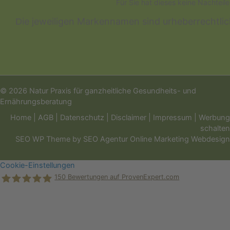
Für Sie hat dieses keine Nachteil
ie jeweiligen Markennamen sind urheberrechtli
D
© 2026 Natur Praxis für ganzheitliche Gesundheits- und
Ernährungsberatung
Home
|
AGB
|
Datenschutz
|
Disclaimer
|
Impressum
|
Werbung
schalten
SEO WP Theme
by
SEO Agentur Online Marketing Webdesign
Cookie-Einstellungen
150
Bewertungen auf ProvenExpert.com
Holger Korsten