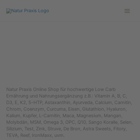
Zum
Inhalt
springen
Natur Praxis Online Shop für hochwertige Low Carb
Ernährung und Nahrungsergänzung z.B.: Vitamin A, B, C,
D3, E, K2, 5-HTP, Astaxanthin, Ayurveda, Calcium, Carnitin,
Chrom, Coenzym, Curcuma, Eisen, Glutathion, Hyaluron,
Kalium, Kupfer, L-Carnitin, Maca, Magnesium, Mangan,
Molybdän, MSM, Omega 3, OPC, Q10, Sango Koralle, Selen,
Silizium, Test, Zink, Struve, De Bron, Astra Sweets, Fitory,
TEVA, Reef, IronMaxx, uvm.