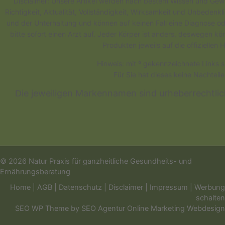
Disclaimer: Unsere Artikel werden nach bestem Wissen und Gewis
Richtigkeit, Aktualität, Vollständigkeit, Wirksamkeit und Unbedenk
und der Unterhaltung und können auf keinen Fall eine Diagnose od
bitte sofort einen Arzt auf. Jeder Körper ist anders, deswegen 
Produkten jeweils auf die offizielle
Hinweis: mit º gekennzeichnete Links s
Für Sie hat dieses keine Nachteil
ie jeweiligen Markennamen sind urheberrechtli
D
© 2026 Natur Praxis für ganzheitliche Gesundheits- und
Ernährungsberatung
Home
|
AGB
|
Datenschutz
|
Disclaimer
|
Impressum
|
Werbung
schalten
SEO WP Theme
by
SEO Agentur Online Marketing Webdesign