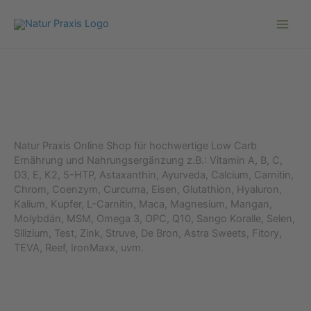
Zum
Inhalt
springen
Natur Praxis Online Shop für hochwertige Low Carb
Ernährung und Nahrungsergänzung z.B.: Vitamin A, B, C,
D3, E, K2, 5-HTP, Astaxanthin, Ayurveda, Calcium, Carnitin,
Chrom, Coenzym, Curcuma, Eisen, Glutathion, Hyaluron,
Kalium, Kupfer, L-Carnitin, Maca, Magnesium, Mangan,
Molybdän, MSM, Omega 3, OPC, Q10, Sango Koralle, Selen,
Silizium, Test, Zink, Struve, De Bron, Astra Sweets, Fitory,
TEVA, Reef, IronMaxx, uvm.